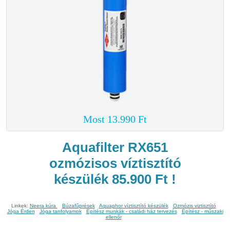
Most 13.990 Ft
Aquafilter RX651
ozmózisos víztisztító
készülék 85.900 Ft !
Linkek:
Neera kúra
Búzafűprések
Aquaphor víztisztító készülék
Ozmózis viztisztító
Jóga Érden
Jóga tanfolyamok
Építész munkák - családi ház tervezés
Építész - műszaki
ellenőr