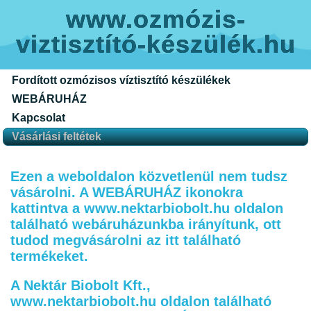
www.ozmózis-
viztisztító-készülék.hu
Fordított ozmózisos víztisztító készülékek
WEBÁRUHÁZ
Kapcsolat
Vásárlási feltétek
Ezen a weboldalon közvetlenül nem tudsz
vásárolni. A WEBÁRUHÁZ ikonokra
kattintva a www.nektarbiobolt.hu oldalon
található webáruházunkba irányítunk, ott
tudod megvásárolni az itt található
termékeket.
A Nektár Biobolt Kft.,
www.nektarbiobolt.hu oldalon található