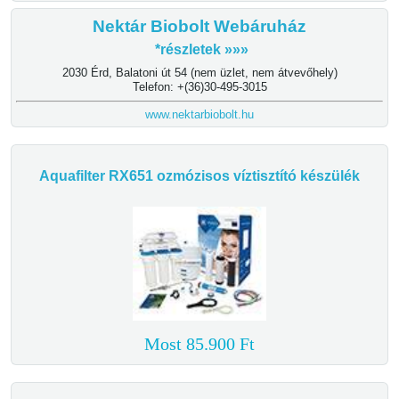
Nektár Biobolt Webáruház
*részletek »»»
2030 Érd, Balatoni út 54 (nem üzlet, nem átvevőhely)
Telefon: +(36)30-495-3015
www.nektarbiobolt.hu
Aquafilter RX651 ozmózisos víztisztító készülék
Most 85.900 Ft