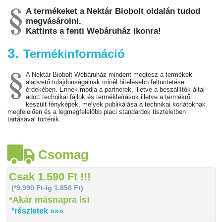
A termékeket a Nektár Biobolt oldalán tudod
megvásárolni.
Kattints a fenti Webáruház ikonra!
3.
Termékinformáció
A Nektár Biobolt Webáruház mindent megtesz a termékek
alapvető tulajdonságainak minél hitelesebb feltüntetése
érdekében. Ennek módja a partnerek, illetve a beszállítók által
adott technikai fájlok és termékleírások illetve a termékről
készült fényképek, melyek publikálása a technikai korlátoknak
megfelelően és a legmegfelelőbb piaci standardok tiszteletben
tartásával történik.
Csomag
Csak 1.590 Ft !!!
(*9.990 Ft-ig 1.850 Ft)
*Akár másnapra is!
*részletek »»»